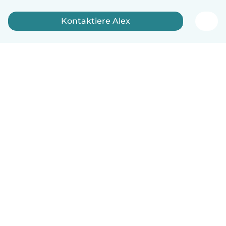
Kontaktiere Alex
Deutsch
So funktionierts
Hilfe
Bedingungen & Datenschutz
Preise
Impressum
Babysits für Berufstätige
Community Leitfaden