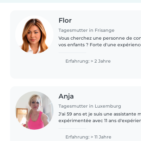
Flor
Tagesmutter in Frisange
Vous cherchez une personne de con
vos enfants ? Forte d'une expérien
des jeunes enfants, je propose un s
attentionné...
Erfahrung: > 2 Jahre
Anja
Tagesmutter in Luxemburg
J'ai 59 ans et je suis une assistante
expérimentée avec 11 ans d'expérie
de tout-petits, de préscolaires, d'éco
Je suis créative,..
Erfahrung: > 11 Jahre