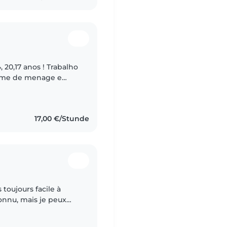
 20,17 anos ! Trabalho
emme de menage e
meiro filho deles até
17,00 €/Stunde
toujours facile à
connu, mais je peux
onnaître des enfants,