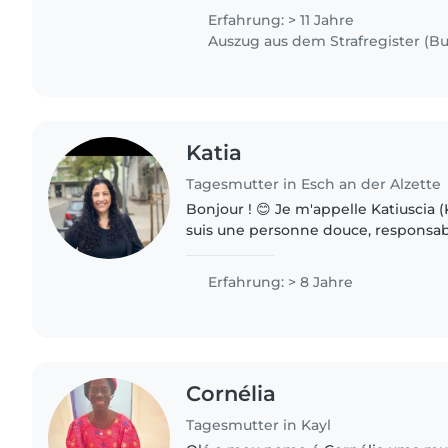
serais ravie de travailler..
Erfahrung: > 11 Jahre
Auszug aus dem Strafregister (Bul
Katia
Tagesmutter in Esch an der Alzette
Bonjour ! 😊 Je m'appelle Katiuscia (Ka
suis une personne douce, responsabl
attentionnée. Je suis nounou avec d
d'enfants, des nouveau-nés..
Erfahrung: > 8 Jahre
Cornélia
Tagesmutter in Kayl