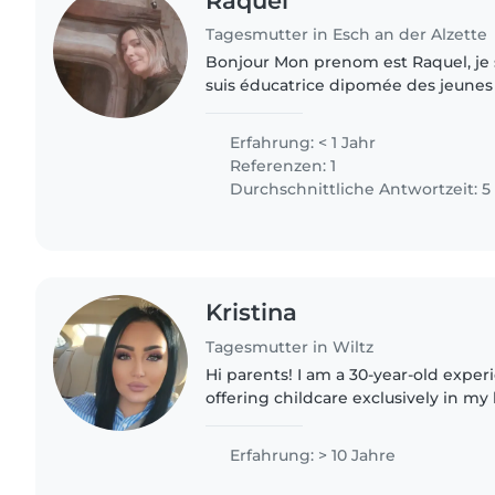
Raquel
Tagesmutter in Esch an der Alzette
Bonjour Mon prenom est Raquel, je suis Espagnole et je
suis éducatrice dipomée des jeunes enfants. J'ai passé
mes stages des études à la Garderie
d'études de la..
Erfahrung: < 1 Jahr
Referenzen: 1
Durchschnittliche Antwortzeit: 
Kristina
Tagesmutter in Wiltz
Hi parents! I am a 30-year-old exper
offering childcare exclusively in my
Monday to Friday until 16:00. I am pa
and passionate..
Erfahrung: > 10 Jahre