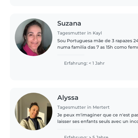
Suzana
Tagesmutter in Kayl
Sou Portuguesa mãe de 3 rapazes 24,
numa familia das 7 as 15h como f
cuido das crianças . Fiquei com o pri
ir para a creche..
Erfahrung: < 1 Jahr
Alyssa
Tagesmutter in Mertert
Je peux m'imaginer que ce n'est pas 
laisser ses enfants seuls avec un in
vous dire que j'adore apprendre à c
leur caractère,..
Erfahrung: > 5 Jahre