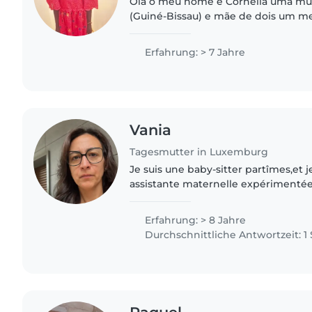
Olá o meu nome é Cornélia uma mu
(Guiné-Bissau) e mãe de dois um 
avó de uma menina linda. Tenho 58
tudo, ainda estou em forma..
Erfahrung: > 7 Jahre
Vania
Tagesmutter in Luxemburg
Je suis une baby-sitter partîmes,et 
assistante maternelle expérimentée
français-italien. J'ai 8 années d'exp
d'enfants d'âge..
Erfahrung: > 8 Jahre
Durchschnittliche Antwortzeit: 1