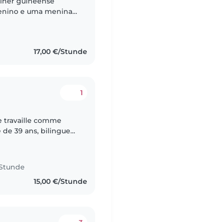
lher guineense
menino e uma menina e
 anos mas apesar de
17,00 €/Stunde
1
je travaille comme
 de 39 ans, bilingue
érience dans la garde
 Stunde
15,00 €/Stunde