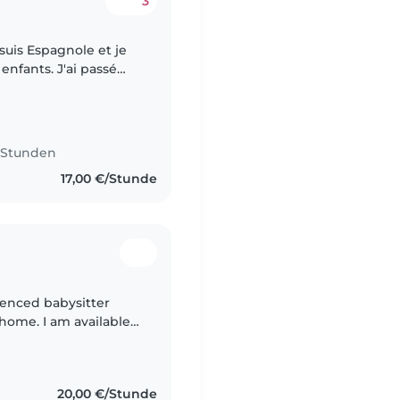
3
, Crèche et Centre
5 Stunden
17,00 €/Stunde
ienced babysitter
 home. I am available
tient, trustworthy,
20,00 €/Stunde