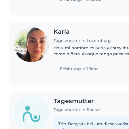
Karla
Tagesmutter in Luxemburg
Hola, mi nombre es Karla y estoy int
como niñera. Aunque tengo poca ex
cuidando niños, las veces que he te
de hacerlo he descubierto..
Erfahrung: < 1 Jahr
Tagesmutter
Tagesmutter in Roeser
Tritt Babysits bei, um dieses volls