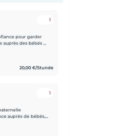
1
fiance pour garder
ce auprès des bébés et
ervice responsable et
20,00 €/Stunde
1
 maternelle
nce auprès de bébés,
liers et d'adolescents.