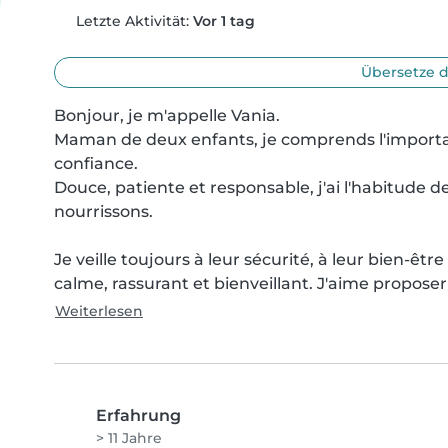
Letzte Aktivität:
Vor 1 tag
Übersetze d
Bonjour, je m'appelle Vania.

Maman de deux enfants, je comprends l'importan
confiance.

Douce, patiente et responsable, j'ai l'habitude d
nourrissons.

Je veille toujours à leur sécurité, à leur bien-êt
calme, rassurant et bienveillant. J'aime proposer 
Weiterlesen
Erfahrung
> 11 Jahre