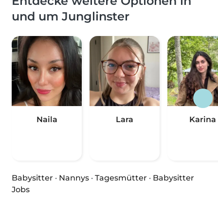
Entdecke weitere Optionen in
und um Junglinster
Naila
Lara
Karina
Babysitter
·
Nannys
·
Tagesmütter
·
Babysitter
Jobs