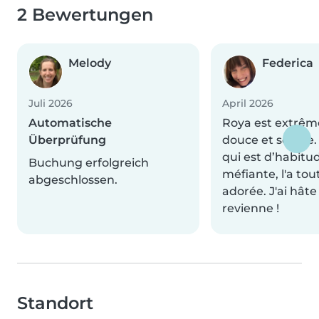
2 Bewertungen
Melody
Federica
Juli 2026
April 2026
Automatische
Roya est extrê
Überprüfung
douce et solaire. 
qui est d’habitu
Buchung erfolgreich
méfiante, l'a tou
abgeschlossen.
adorée. J'ai hâte
revienne !
Standort