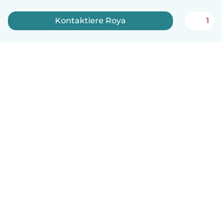
Kontaktiere Roya
1
Deutsch
So funktionierts
Hilfe
Bedingungen & Datenschutz
Preise
Impressum
Babysits für Berufstätige
Community Leitfaden