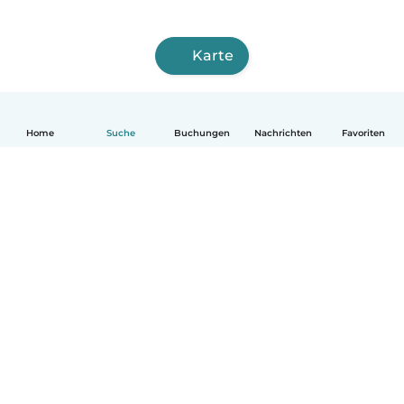
Karte
Home
Suche
Buchungen
Nachrichten
Favoriten
Deutsch
So funktionierts
Hilfe
Bedingungen & Datenschutz
Preise
Impressum
Babysits für Berufstätige
Community Leitfaden