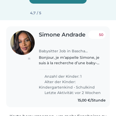
4,7 / 5
Simone Andrade
50
Babysitter Job in Bascharage
Bonjour, je m’appelle Simone, je
(1)
suis à la recherche d’une baby-
sitter qui peut ramener mon fils
le matin à l’école, mais qui
Anzahl der Kinder: 1
pourrait resté aussi avec lui 30
Alter der Kinder:
minutes avant la rentrée,..
Kindergartenkind
•
Schulkind
Letzte Aktivität: vor 2 Wochen
15,00 €/Stunde