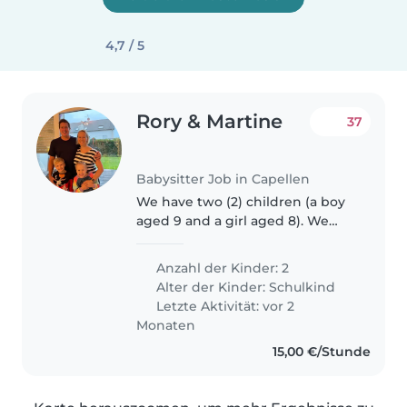
4,7 / 5
Rory & Martine
37
Babysitter Job in Capellen
We have two (2) children (a boy
aged 9 and a girl aged 8). We
require some assistance on up to
two (2) afternoons and/or
Anzahl der Kinder: 2
evenings per week. We need
Alter der Kinder:
Schulkind
someone with their own car to
Letzte Aktivität: vor 2
pick..
Monaten
15,00 €/Stunde