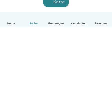
Karte
Home
Suche
Buchungen
Nachrichten
Favoriten
Deutsch
So funktionierts
Hilfe
Bedingungen & Datenschutz
Preise
Impressum
Babysits für Berufstätige
Community Leitfaden