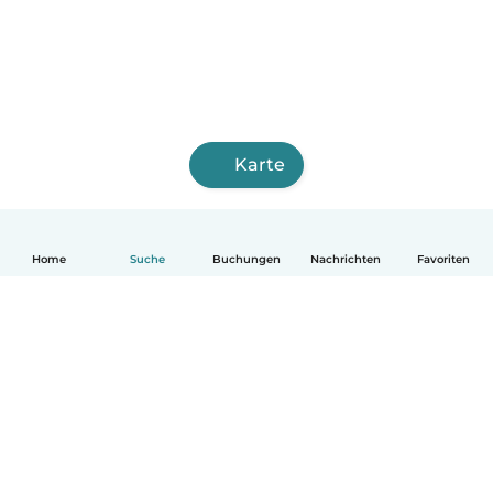
Karte
Home
Suche
Buchungen
Nachrichten
Favoriten
Deutsch
So funktionierts
Hilfe
Bedingungen & Datenschutz
Preise
Impressum