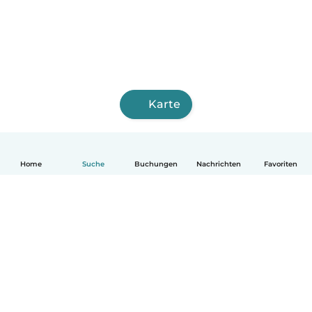
Karte
Home
Suche
Buchungen
Nachrichten
Favoriten
Deutsch
So funktionierts
Hilfe
Bedingungen & Datenschutz
Preise
Impressum