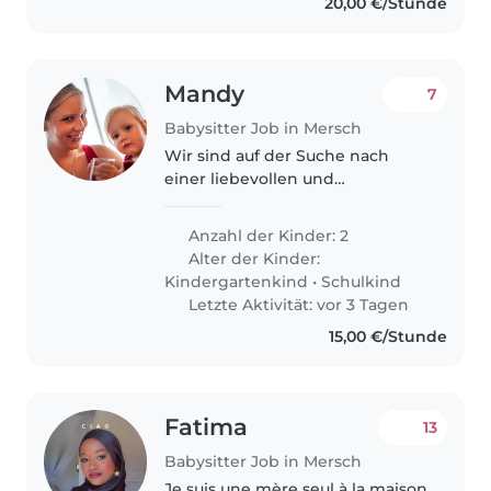
20,00 €/Stunde
Mandy
7
Babysitter Job in Mersch
Wir sind auf der Suche nach
einer liebevollen und
geduldigen Babysitterin, die sich
um unsere beiden lebhaften
Anzahl der Kinder: 2
Kinder kümmern kann – einen
Alter der Kinder:
Vorschulkind und einen
Kindergartenkind
•
Schulkind
Grundschüler. Unsere..
Letzte Aktivität: vor 3 Tagen
15,00 €/Stunde
Fatima
13
Babysitter Job in Mersch
Je suis une mère seul à la maison