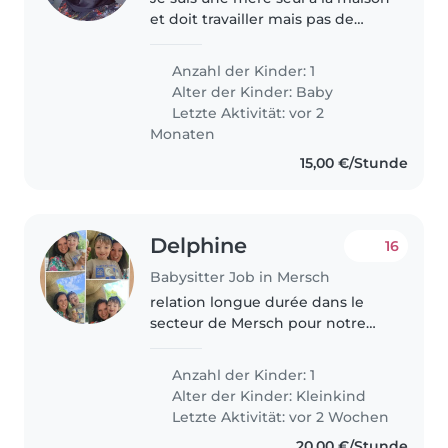
et doit travailler mais pas de
personne pour s'occuper de
mon bébé.
Anzahl der Kinder: 1
Alter der Kinder:
Baby
Letzte Aktivität: vor 2
Monaten
15,00 €/Stunde
Delphine
16
Babysitter Job in Mersch
relation longue durée dans le
secteur de Mersch pour notre
garçon de 3 ans. 🕒 Nous
travaillons en horaires décalés (à
Anzahl der Kinder: 1
partir de 4h ou jusqu'à minuit +
Alter der Kinder:
Kleinkind
Week-end). 🚗 Véhicule
Letzte Aktivität: vor 2 Wochen
indispensable..
20,00 €/Stunde