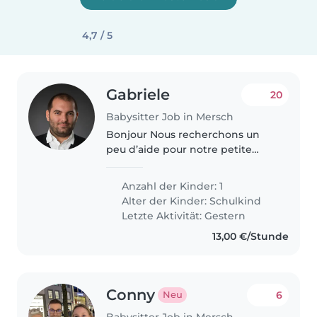
4,7 / 5
Gabriele
20
Babysitter Job in Mersch
Bonjour Nous recherchons un
peu d’aide pour notre petite
Sofia de 7 ans pour la récupérer à
l’école et l’aider dans ses devoirs.
Anzahl der Kinder: 1
Elle est autonome mais reste
Alter der Kinder:
Schulkind
une enfant et il faut..
Letzte Aktivität: Gestern
13,00 €/Stunde
Conny
6
Neu
Babysitter Job in Mersch