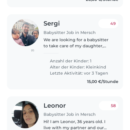
Sergi
49
Babysitter Job in Mersch
We are looking for a babysitter
to take care of my daughter,
(2)
Julia. The request would be on
an ad-hoc basis. Julia is currently
Anzahl der Kinder: 1
1 year and a half. She is playful
Alter der Kinder:
Kleinkind
and a happy kid. We..
Letzte Aktivität: vor 3 Tagen
15,00 €/Stunde
Leonor
58
Babysitter Job in Mersch
Hi! I am Leonor, 36 years old. I
live with my partner and our