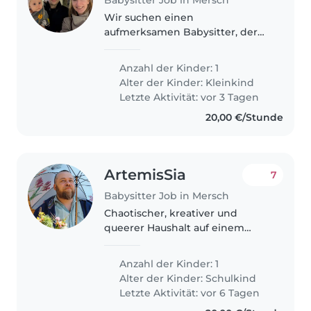
Wir suchen einen
aufmerksamen Babysitter, der
mit spielerischer Energie und
Neugier umgehen kann. Da
Anzahl der Kinder: 1
unser Kind gerne mit Haustieren
Alter der Kinder:
Kleinkind
interagiert, ist Erfahrung damit
Letzte Aktivität: vor 3 Tagen
ein Plus. Kontaktieren..
20,00 €/Stunde
ArtemisSia
7
Babysitter Job in Mersch
Chaotischer, kreativer und
queerer Haushalt auf einem
pädagogischem Bauernhof
Anzahl der Kinder: 1
Alter der Kinder:
Schulkind
Letzte Aktivität: vor 6 Tagen