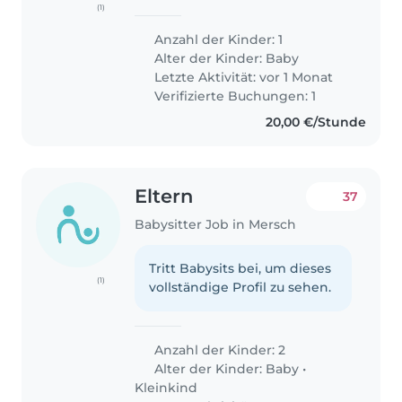
(1)
baby Oscar. We also have a
Labrador. Oscar is 9 months old,
Anzahl der Kinder: 1
and I would need some help to
Alter der Kinder:
Baby
take care of him once in a..
Letzte Aktivität: vor 1 Monat
Verifizierte Buchungen: 1
20,00 €/Stunde
Eltern
37
Babysitter Job in Mersch
Tritt Babysits bei, um dieses
(1)
vollständige Profil zu sehen.
Anzahl der Kinder: 2
Alter der Kinder:
Baby
•
Kleinkind