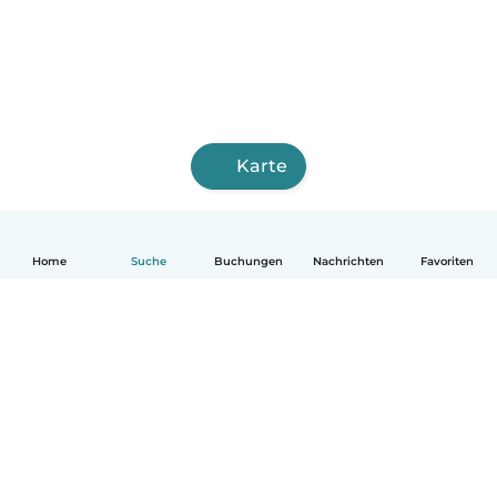
Karte
Home
Suche
Buchungen
Nachrichten
Favoriten
Deutsch
So funktionierts
Hilfe
Bedingungen & Datenschutz
Preise
Impressum