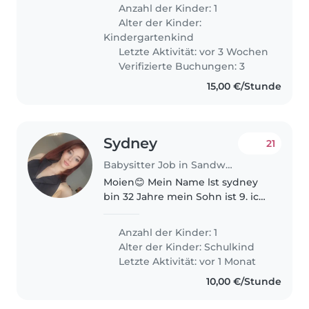
afetuoso e calmo. Preferimos
Anzahl der Kinder: 1
alguém que fale francês, inglês
Alter der Kinder:
ou português e que possa
Kindergartenkind
ajudar..
Letzte Aktivität: vor 3 Wochen
Verifizierte Buchungen: 3
15,00 €/Stunde
Sydney
21
Babysitter Job in Sandweiler
Moien😊 Mein Name lst sydney
bin 32 Jahre mein Sohn ist 9. ich
suche eine Person die Morgens
ab 6uhr bis 8uhr oder
Anzahl der Kinder: 1
nachmittags von 18uhr bis 20h30
Alter der Kinder:
Schulkind
daher ich schichten arbeite
Letzte Aktivität: vor 1 Monat
freue..
10,00 €/Stunde