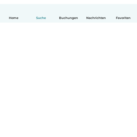
Home
Suche
Buchungen
Nachrichten
Favoriten
Deutsch
So funktionierts
Hilfe
Bedingungen & Datenschutz
Preise
Impressum
Babysits für Berufstätige
Community Leitfaden