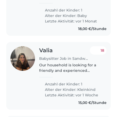
prendersi cura del nostro bimbo
di 6 mesi. Siamo una famiglia
Anzahl der Kinder: 1
multilingue che parla francese,
Alter der Kinder:
Baby
inglese, italiano..
Letzte Aktivität: vor 1 Monat
18,00 €/Stunde
Valia
18
Babysitter Job in Sandweiler
Our household is looking for a
friendly and experienced
Babysitter to care for our
energetic 4 year-old toddler. As a
Anzahl der Kinder: 1
multilingual family who speaks
Alter der Kinder:
Kleinkind
English, French, and Greek,
Letzte Aktivität: vor 1 Woche
we're..
15,00 €/Stunde