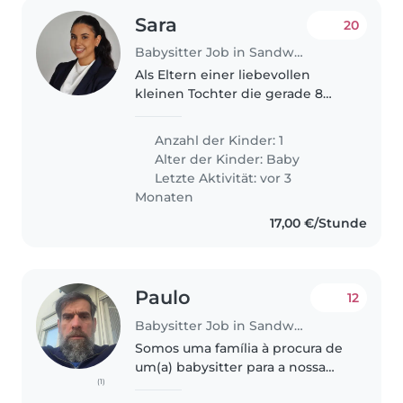
Sara
20
Babysitter Job in Sandweiler
Als Eltern einer liebevollen
kleinen Tochter die gerade 8
monate ist suchen wir eine
zuverlässige Nanny. Wir
Anzahl der Kinder: 1
benötigen Unterstützung an
Alter der Kinder:
Baby
paar Tage während wir im Büro
Letzte Aktivität: vor 3
arbeiten meistens..
Monaten
17,00 €/Stunde
Paulo
12
Babysitter Job in Sandweiler
Somos uma família à procura de
um(a) babysitter para a nossa
(1)
filha de 6 anos, que é curioso,