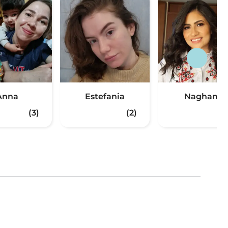
Anna
Estefania
Nagham
(3)
(2)