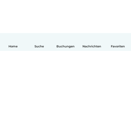
Home
Suche
Buchungen
Nachrichten
Favoriten
Deutsch
So funktionierts
Hilfe
Bedingungen & Datenschutz
Preise
Impressum
Babysits für Berufstätige
Community Leitfaden