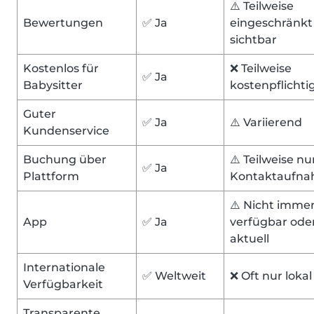
⚠️ Teilweise
Bewertungen
✅ Ja
eingeschränkt
sichtbar
Kostenlos für
❌ Teilweise
✅ Ja
Babysitter
kostenpflichti
Guter
✅ Ja
⚠️ Variierend
Kundenservice
Buchung über
⚠️ Teilweise nu
✅ Ja
Plattform
Kontaktaufn
⚠️ Nicht imme
App
✅ Ja
verfügbar ode
aktuell
Internationale
✅ Weltweit
❌ Oft nur lokal
Verfügbarkeit
Transparente