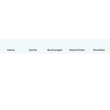
Home
Suche
Buchungen
Nachrichten
Favoriten
Deutsch
So funktionierts
Hilfe