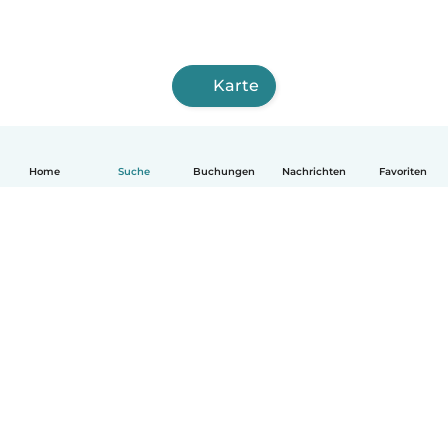
Karte
Home
Suche
Buchungen
Nachrichten
Favoriten
Deutsch
So funktionierts
Hilfe
Bedingungen & Datenschutz
Preise
Impressum
Babysits für Berufstätige
Community Leitfaden