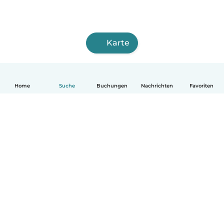
Karte
Home
Suche
Buchungen
Nachrichten
Favoriten
Deutsch
So funktionierts
Hilfe
Bedingungen & Datenschutz
Preise
Impressum
Babysits für Berufstätige
Community Leitfaden