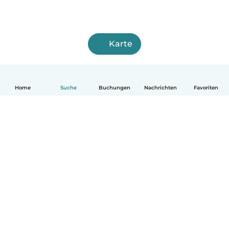
Karte
Home
Suche
Buchungen
Nachrichten
Favoriten
Deutsch
So funktionierts
Hilfe
Bedingungen & Datenschutz
Preise
Impressum
Babysits für Berufstätige
Community Leitfaden