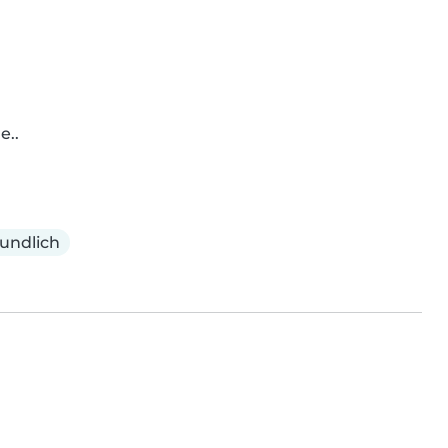
e..
undlich