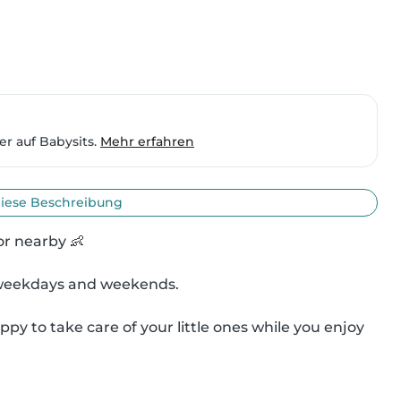
er auf Babysits.
Mehr erfahren
iese Beschreibung
or nearby 👶

n weekdays and weekends.

ppy to take care of your little ones while you enjoy 