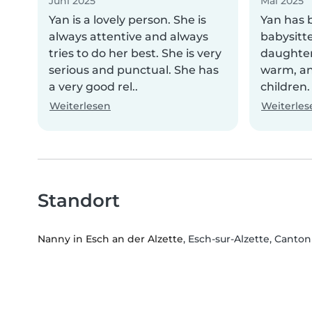
Juni 2025
Mai 2025
Yan is a lovely person. She is
Yan has 
always attentive and always
babysitte
tries to do her best. She is very
daughter
serious and punctual. She has
warm, an
a very good rel..
children.
Weiterlesen
Weiterles
Standort
Nanny in Esch an der Alzette
, Esch-sur-Alzette, Canton