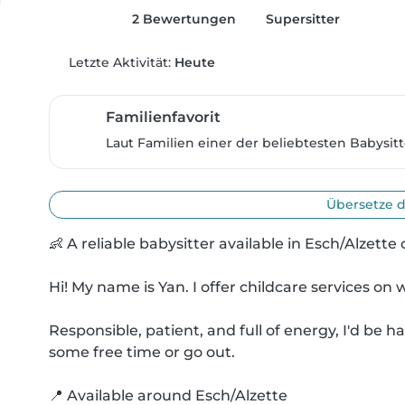
2 Bewertungen
Supersitter
Letzte Aktivität:
Heute
Familienfavorit
Laut Familien einer der beliebtesten Babysitt
Übersetze d
👶 A reliable babysitter available in Esch/Alzette 
Hi! My name is Yan. I offer childcare services o
Responsible, patient, and full of energy, I'd be ha
some free time or go out.

📍 Available around Esch/Alzette
