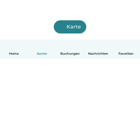
Karte
Home
Suche
Buchungen
Nachrichten
Favoriten
Deutsch
So funktionierts
Hilfe
Bedingungen & Datenschutz
Preise
Impressum
Babysits für Berufstätige
Community Leitfaden