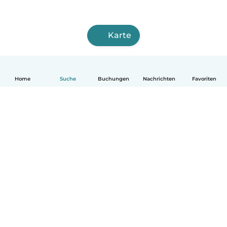
Karte
Home
Suche
Buchungen
Nachrichten
Favoriten
Deutsch
So funktionierts
Hilfe
Bedingungen & Datenschutz
Preise
Impressum
Babysits für Berufstätige
Community Leitfaden