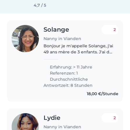
4,7 / 5
Solange
2
Nanny in Vianden
Bonjour je m'appelle Solange, j'ai
49 ans mère de 3 enfants. J'ai de
l'expérience avec les enfants
depuis beaucoup d'années. Je
Erfahrung: > 11 Jahre
suis une personne sympathique,
Referenzen: 1
joyeuse et assez drôle..
Durchschnittliche
Antwortzeit: 8 Stunden
18,00 €/Stunde
Lydie
2
Nanny in Vianden