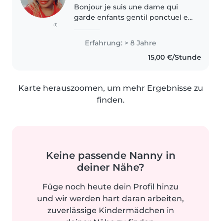
Bonjour je suis une dame qui
garde enfants gentil ponctuel et
(1)
flexible qui joue avec les enfants
et les garde avec amour et
Erfahrung: > 8 Jahre
précautions merci de me
15,00 €/Stunde
contacter je garde les enfants
au..
Karte herauszoomen, um mehr Ergebnisse zu
finden.
Keine passende Nanny in
deiner Nähe?
Füge noch heute dein Profil hinzu
und wir werden hart daran arbeiten,
zuverlässige Kindermädchen in