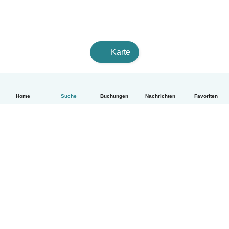
Karte
Home
Suche
Buchungen
Nachrichten
Favoriten
Deutsch
So funktionierts
Hilfe
Bedingungen & Datenschutz
Preise
Impressum
Babysits für Berufstätige
Community Leitfaden