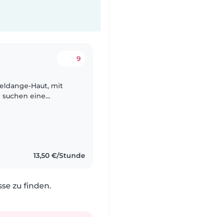
9
meldange-Haut, mit
r suchen eine
er mehrere tagesteile
13,50 €/Stunde
e zu finden.