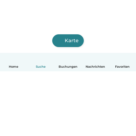
Karte
Home
Suche
Buchungen
Nachrichten
Favoriten
Deutsch
So funktionierts
Hilfe
Bedingungen & Datenschutz
Preise
Impressum