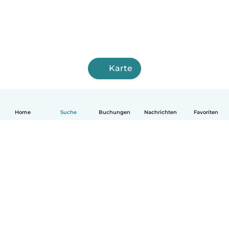
Karte
Home
Suche
Buchungen
Nachrichten
Favoriten
Deutsch
So funktionierts
Hilfe
Bedingungen & Datenschutz
Preise
Impressum