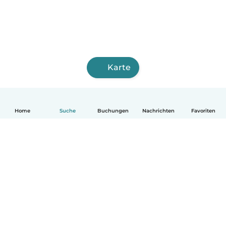
Karte
Home
Suche
Buchungen
Nachrichten
Favoriten
Deutsch
So funktionierts
Hilfe
Bedingungen & Datenschutz
Preise
Impressum