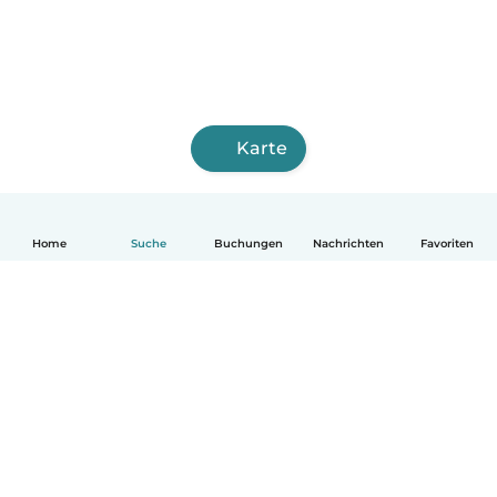
Karte
Home
Suche
Buchungen
Nachrichten
Favoriten
Deutsch
So funktionierts
Hilfe
Bedingungen & Datenschutz
Preise
Impressum