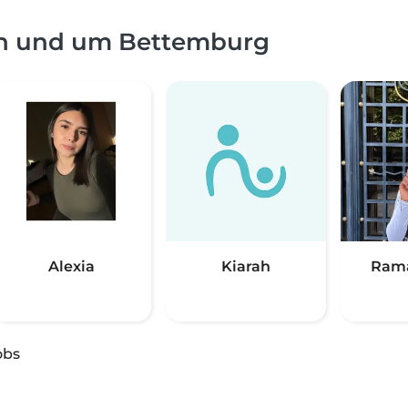
in und um Bettemburg
Alexia
Kiarah
Rama
obs