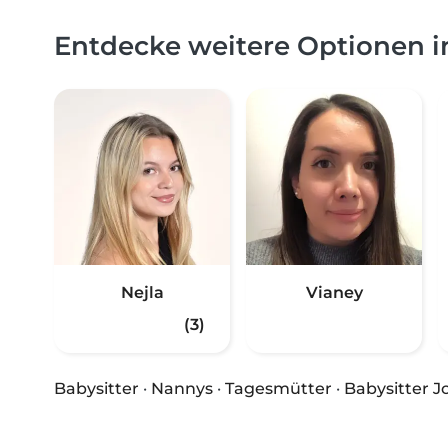
Entdecke weitere Optionen 
Nejla
Vianey
(3)
Babysitter
·
Nannys
·
Tagesmütter
·
Babysitter J