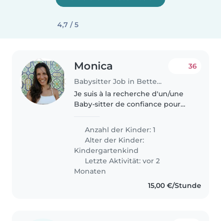
4,7 / 5
Monica
36
Babysitter Job in Bettemburg
Je suis à la recherche d'un/une
Baby-sitter de confiance pour
prendre soin de mon petit fille
de 3 ans. Mon fille est énergique,
Anzahl der Kinder: 1
joueuse et très affectueuse. Je
Alter der Kinder:
cherche quelqu'un de..
Kindergartenkind
Letzte Aktivität: vor 2
Monaten
15,00 €/Stunde