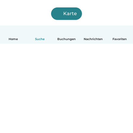
Karte
Home
Suche
Buchungen
Nachrichten
Favoriten
Deutsch
So funktionierts
Hilfe
Bedingungen & Datenschutz
Preise
Impressum
Babysits für Berufstätige
Community Leitfaden