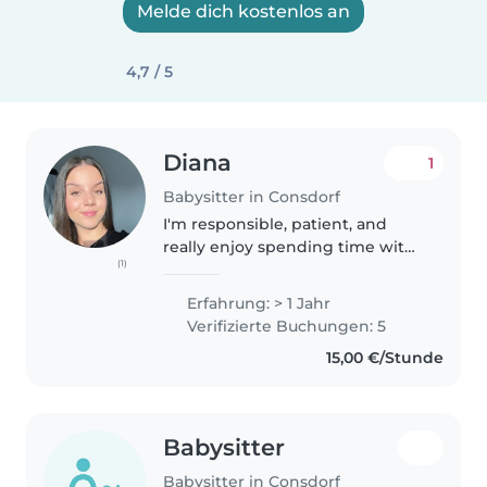
Melde dich kostenlos an
4,7 / 5
Diana
1
Babysitter in Consdorf
I'm responsible, patient, and
really enjoy spending time with
(1)
kids. I'm good at keeping them
entertained, staying calm in
Erfahrung: > 1 Jahr
tough situations, and making
Verifizierte Buchungen: 5
sure they're safe and cared for...
15,00 €/Stunde
Babysitter
Babysitter in Consdorf