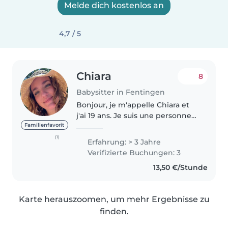
Melde dich kostenlos an
4,7 / 5
Chiara
8
Babysitter in Fentingen
Bonjour, je m'appelle Chiara et
j'ai 19 ans. Je suis une personne
responsable et attentionnée et
Familienfavorit
je propose mes services de
(1)
Erfahrung: > 3 Jahre
baby-sitting pour veiller sur vos
Verifizierte Buchungen: 3
enfants en toute sécurité...
13,50 €/Stunde
Karte herauszoomen, um mehr Ergebnisse zu
finden.