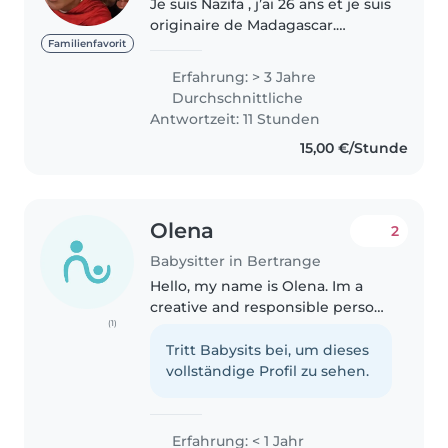
Je suis Nazifa , j’ai 26 ans et je suis
originaire de Madagascar.
Actuellement au pair ici au
Familienfavorit
Luxembourg jusqu’à mi-juillet. Et
Erfahrung: > 3 Jahre
je souhaiterai continuer à
Durchschnittliche
travailler avec les enfants..
Antwortzeit: 11 Stunden
15,00 €/Stunde
Olena
2
Babysitter in Bertrange
Hello, my name is Olena. Im a
creative and responsible person,
(1)
I love drawing and crafts and
would love to do such activities
Tritt Babysits bei, um dieses
with kids. I am first aid certified
vollständige Profil zu sehen.
and have experience..
Erfahrung: < 1 Jahr