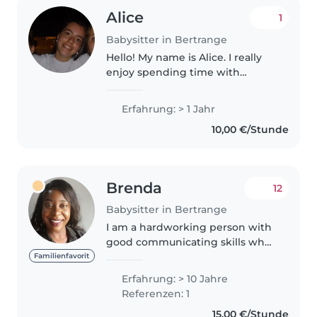
Alice
1
Babysitter in Bertrange
Hello! My name is Alice. I really
enjoy spending time with
children, having fun with them
or helping them for school. I love
Erfahrung: > 1 Jahr
cooking and practicing a lot of
10,00 €/Stunde
sport. I also have some..
Brenda
12
Babysitter in Bertrange
I am a hardworking person with
good communicating skills who
believes in learning new ideas so
Familienfavorit
as to improve and my career. I
Erfahrung: > 10 Jahre
started working with children in
Referenzen: 1
2015 on a full time..
15,00 €/Stunde