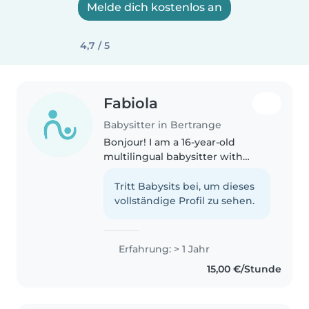
Melde dich kostenlos an
4,7 / 5
Fabiola
Babysitter in Bertrange
Bonjour! I am a 16-year-old
multilingual babysitter with
experience caring for children of
all ages, from babies to
Tritt Babysits bei, um dieses
teenagers. I have a little sister
vollständige Profil zu sehen.
that I took care of since she..
Erfahrung: > 1 Jahr
15,00 €/Stunde