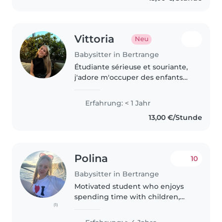
Vittoria
Neu
Babysitter in Bertrange
Étudiante sérieuse et souriante,
j'adore m'occuper des enfants
avec créativité et bienveillance.
Disponible vite, fiable et
Erfahrung: < 1 Jahr
ponctuelle !
13,00 €/Stunde
Polina
10
Babysitter in Bertrange
Motivated student who enjoys
spending time with children,
(1)
located in the centre of
Bertrange ☺️ Experience of over