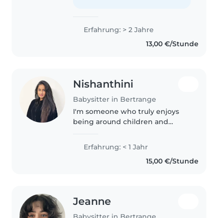
caring environment. I am
responsible,..
Erfahrung: > 2 Jahre
13,00 €/Stunde
Nishanthini
Babysitter in Bertrange
I'm someone who truly enjoys
being around children and
babies and making them feel
safe, happy, and cared for. I'm
Erfahrung: < 1 Jahr
patient, calm, and responsible,
15,00 €/Stunde
and I naturally connect well
with..
Jeanne
Babysitter in Bertrange