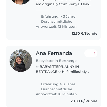
am originally from Kenya. I have
wonderful memories of my time
in Luxembourg, where I first
Erfahrung: > 3 Jahre
came as an au pair in October . I
Durchschnittliche
was fortunate to then..
Antwortzeit: 12 Minuten
12,30 €/Stunde
Ana Fernanda
1
Babysitter in Bertrange
✨ BABYSITTER/NANNY IN
BERTRANGE ✨ Hi families! My
name is Ana Fernanda. I am 28
years old from Cali, Colombia. 👩
Erfahrung: > 3 Jahre
👧 About Me Age: 29 Education:
Durchschnittliche
Bachelor in Education of Sport
Antwortzeit: 18 Minuten
Science..
20,00 €/Stunde