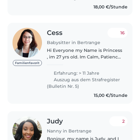
18,00 €/Stunde
Cess
16
Babysitter in Bertrange
Hi Everyone my Name is Princess
, im 27 yrs old. Im Calm, Patience,
Responsible and Flexible. I speak
Familienfavorit
English, Filipino, Icelandic,
Erfahrung: > 11 Jahre
Hiligaynon, Cebuano. Currently
Auszug aus dem Strafregister
learning in french...
(Bulletin Nr. 5)
15,00 €/Stunde
Judy
2
Nanny in Bertrange
Bonjour, my name is Judy, and I