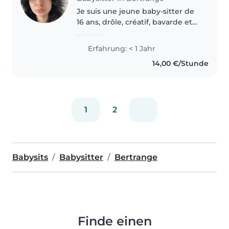
Je suis une jeune baby-sitter de
16 ans, drôle, créatif, bavarde et
calme, disponible pour garder
vos enfants à votre domicile. Je
Erfahrung: < 1 Jahr
parle allemand, anglais, français
14,00 €/Stunde
et luxembourgeois...
1
2
Babysits
Babysitter
Bertrange
Finde einen