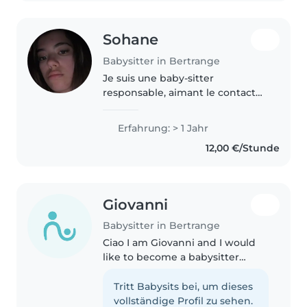
Sohane
Babysitter in Bertrange
Je suis une baby-sitter
responsable, aimant le contact
avec les enfants. J'ai un an
d'expérience avec les tout-petits,
Erfahrung: > 1 Jahr
les enfants d'âge préscolaire et
12,00 €/Stunde
les écoliers. Je suis première..
Giovanni
Babysitter in Bertrange
Ciao I am Giovanni and I would
like to become a babysitter
because I enjoy spending time
with children and helping them
Tritt Babysits bei, um dieses
learn and have fun in a safe and
vollständige Profil zu sehen.