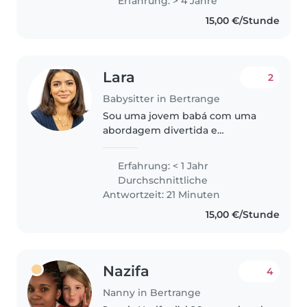
Erfahrung: > 4 Jahre
4 years at Kids Life Skills
15,00 €/Stunde
(teaching and taking care of
kids), tutoring,..
Lara
2
Babysitter in Bertrange
Sou uma jovem babá com uma
abordagem divertida e
atenciosa. Apesar de não ter
experiência formal, tenho
Erfahrung: < 1 Jahr
habilidades que me permitem
Durchschnittliche
cuidar de crianças de diferentes
Antwortzeit: 21 Minuten
idades, desde bebês..
15,00 €/Stunde
Nazifa
4
Nanny in Bertrange