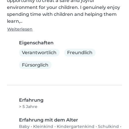
opportunity to creat a safe and joyful 
environment for your children. I genuinely enjoy 
spending time with children and helping them 
learn,..
Weiterlesen
Eigenschaften
Verantwortlich
Freundlich
Fürsorglich
Erfahrung
> 5 Jahre
Erfahrung mit dem Alter
Baby
•
Kleinkind
•
Kindergartenkind
•
Schulkind
•