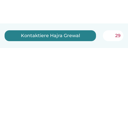
Kontaktiere Hajra Grewal
29
Deutsch
So funktionierts
Hilfe
Bedingungen & Datenschutz
Preise
Impressum