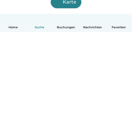
Karte
Home
Suche
Buchungen
Nachrichten
Favoriten
Deutsch
So funktionierts
Hilfe
Bedingungen & Datenschutz
Preise
Impressum
Babysits für Berufstätige
Community Leitfaden