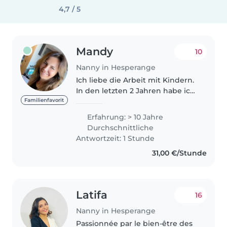
4,7 / 5
Mandy
10
Nanny in Hesperange
Ich liebe die Arbeit mit Kindern.
In den letzten 2 Jahren habe ich
zwei Kinder vom Nationalspieler
Familienfavorit
betreut. Erfahrung mit
Erfahrung: > 10 Jahre
Kleinkindern und Schulkindern .
Durchschnittliche
ich bin sehr sportlich: Rad..
Antwortzeit: 1 Stunde
31,00 €/Stunde
Latifa
16
Nanny in Hesperange
Passionnée par le bien-être des