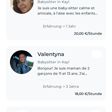
Babysitter in Kayl
Je suis une baby-sitter calme et
amicale, à l'aise avec les enfants
de tous âges. Polyvalente, j'adore
organiser des activités créatives,
Erfahrung: < 1 Jahr
aider aux devoirs et préparer des
20,00 €/Stunde
petits repas...
Valentyna
Babysitter in Kayl
Bonjour! Je suis maman de 2
garçons de 11 et 13 ans. J'ai
travaillé 2 ans et demi comme
entraîneuse de football avec des
Erfahrung: > 3 Jahre
enfants Bambini et Poussin. J'ai
18,00 €/Stunde
aussi 6 mois d'expérience..