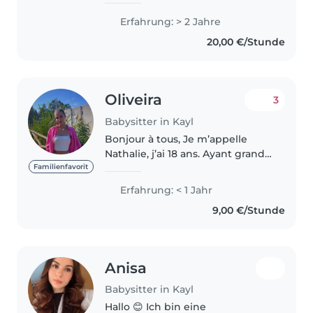
Pädagogische Fachkraft. Ich bin
Erfahrung: > 2 Jahre
eine sehr motivierte und
20,00 €/Stunde
fürsorgliche Person. Ich mag die
arbeit..
Oliveira
3
Babysitter in Kayl
Bonjour à tous, Je m’appelle
Nathalie, j’ai 18 ans. Ayant grandi
entouré d’une grande famille et
Familienfavorit
beaucoup d’enfants, je suis
Erfahrung: < 1 Jahr
habituée et passionnée par les
9,00 €/Stunde
enfants. J’ai un neveux..
Anisa
Babysitter in Kayl
Hallo 😊 Ich bin eine