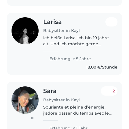
estou em forma..
Larisa
Babysitter in Kayl
Ich heiße Larisa, ich bin 19 jahre
alt. Und ich möchte gerne
babysitteren, weil ich ein job
suchen wo ich in meiner freizeit
Erfahrung: > 5 Jahre
machen kann und weil ich mich
18,00 €/Stunde
gut damit auskennen wie man..
Sara
2
Babysitter in Kayl
Souriante et pleine d’énergie,
j’adore passer du temps avec les
(1)
enfants et inventer des activités
amusantes. Je suis responsable,
Erfahrung: < 1 Jahr