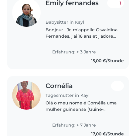
Emily fernandes
1
Babysitter in Kayl
Bonjour ! Je m'appelle Osvaldina
Fernandes, j'ai 16 ans et j'adore
travailler avec les enfants. Je suis
une personne attentionnée,
Erfahrung: > 3 Jahre
responsable, patiente et
15,00 €/Stunde
dévouée. J'ai 4 ans d'expérience..
Cornélia
Tagesmutter in Kayl
Olá o meu nome é Cornélia uma
mulher guineense (Guiné-
Bissau) e mãe de dois um
menino e uma menina e avó de
Erfahrung: > 7 Jahre
uma menina linda. Tenho 58
17,00 €/Stunde
anos mas apesar de tudo, ainda