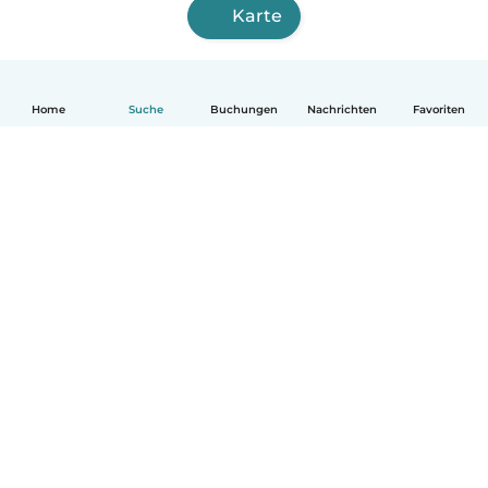
Karte
Home
Suche
Buchungen
Nachrichten
Favoriten
Deutsch
So funktionierts
Hilfe
Bedingungen & Datenschutz
Preise
Impressum
Babysits für Berufstätige
Community Leitfaden