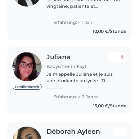
vingtaine, patiente et
responsable, avec un diplôme en
administration de la sécurité et
Erfahrung: < 1 Jahr
santé au travail. Je parle
10,00 €/Stunde
espagnol, français et j'adore les..
Juliana
7
Babysitter in Kayl
Je m'appelle Juliana et je suis
une étudiante au lycée LTL,
j'étude pour plus tard travailer
Familienfavorit
avec des enfants . J'ai 18 ans, j'ai
Erfahrung: > 2 Jahre
deux petits frères. J'ai déjà
15,00 €/Stunde
travaillé comme stagiere..
Déborah Ayleen