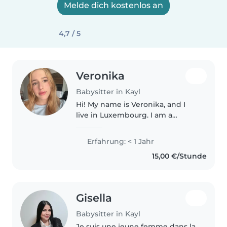
Melde dich kostenlos an
4,7 / 5
Veronika
Babysitter in Kayl
Hi! My name is Veronika, and I
live in Luxembourg. I am a
caring, patient, and responsible
person who genuinely enjoys
Erfahrung: < 1 Jahr
spending time with children. I
15,00 €/Stunde
have experience looking after..
Gisella
Babysitter in Kayl
Je suis une jeune femme dans la