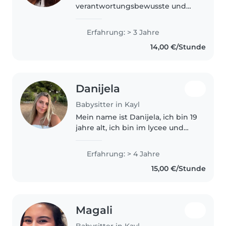
verantwortungsbewusste und
freundliche Babysitterin mit
Erfahrung in der Betreuung von
Erfahrung: > 3 Jahre
Kindern verschiedener
14,00 €/Stunde
Altersgruppen. Ich spreche
Deutsch, Luxemburgisch,..
Danijela
Babysitter in Kayl
Mein name ist Danijela, ich bin 19
jahre alt, ich bin im lycee und
möchte lehrerin werden, ich bin
gerade auf eine educateur
Erfahrung: > 4 Jahre
section. Ich liebe kinder sehr,
15,00 €/Stunde
und habe erfahrung da ich..
Magali
Babysitter in Kayl