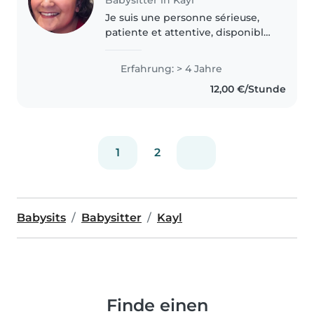
Je suis une personne sérieuse,
patiente et attentive, disponible
pour du baby-sitting les week-
ends. J'aime m'occuper des
Erfahrung: > 4 Jahre
enfants, proposer des jeux
12,00 €/Stunde
calmes ou créatifs, aider aux
devoirs..
1
2
Babysits
Babysitter
Kayl
Finde einen