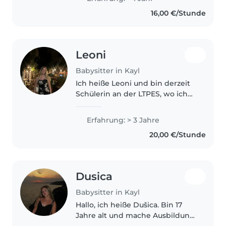
attentionnée et prête à faire en
16,00 €/Stunde
sorte que les enfants..
Leoni
Babysitter in Kayl
Ich heiße Leoni und bin derzeit
Schülerin an der LTPES, wo ich
die Ausbildung zur Erzieherin
mache. Durch familiäre
Erfahrung: > 3 Jahre
Erfahrungen sowie verschiedene
20,00 €/Stunde
Praktika habe ich bereits viel
Erfahrung..
Dusica
Babysitter in Kayl
Hallo, ich heiße Dušica. Bin 17
Jahre alt und mache Ausbildung
in der DAP Éducation für