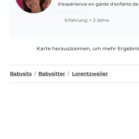
d'expérience en garde d'enfants de 
français, un peux en allemand et ma
être utile pour..
Erfahrung: > 2 Jahre
Karte herauszoomen, um mehr Ergebniss
Babysits
Babysitter
Lorentzweiler