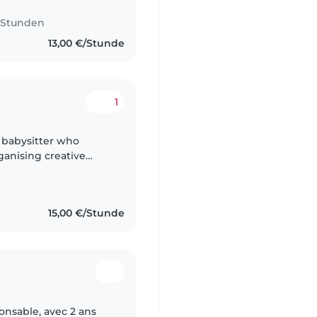
5 Stunden
13,00 €/Stunde
1
g babysitter who
ganising creative
ce in caring for
15,00 €/Stunde
onsable, avec 2 ans