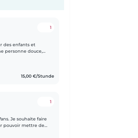
1
 des enfants et
une personne douce,
'écoute. Je prendrai
15,00 €/Stunde
1
r pouvoir mettre de
pour mes études😊. Je