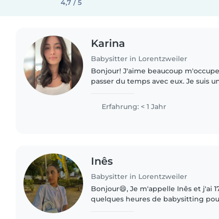
4,7 / 5
Karina
Babysitter in Lorentzweiler
Bonjour! J'aime beaucoup m'occuper
passer du temps avec eux. Je suis 
patiente, responsable et toujours à l
soin de vos enfants..
Erfahrung: < 1 Jahr
Inês
Babysitter in Lorentzweiler
Bonjour😄, Je m'appelle Inês et j'ai 17ans. Je souhaite faire
quelques heures de babysitting pou
l'argent de coter afin d'économiser 