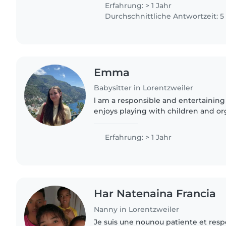
serais..
Erfahrung: > 1 Jahr
Durchschnittliche Antwortzeit: 
Emma
Babysitter in Lorentzweiler
l am a responsible and entertainin
enjoys playing with children and or
activities. With one year of experien
elementary school children,..
Erfahrung: > 1 Jahr
Har Natenaina Francia
Nanny in Lorentzweiler
Je suis une nounou patiente et resp