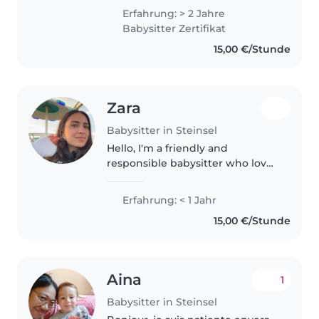
i'm looking forward to take care
Erfahrung: > 2 Jahre
of little ones. I have 3 years of
Babysitter Zertifikat
experience caring for..
15,00 €/Stunde
Zara
Babysitter in Steinsel
Hello, I'm a friendly and
responsible babysitter who loves
working with children. I'm
currently in high school
Erfahrung: < 1 Jahr
completing my second last year
15,00 €/Stunde
at the International School
Michel Lucius..
Aina
1
Babysitter in Steinsel