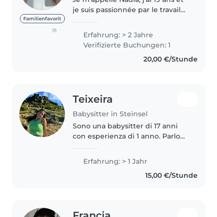
je suis passionnée par le travail
avec les enfants. Actuellement
Familienfavorit
en formation pour devenir
(1)
Erfahrung: > 2 Jahre
éducatrice. J'adore faire du
Verifizierte Buchungen: 1
babysitting, jouer avec les..
20,00 €/Stunde
Teixeira
Babysitter in Steinsel
Sono una babysitter di 17 anni
con esperienza di 1 anno. Parlo
fluentemente 7 lingue: francese,
inglese, italiano,
Erfahrung: > 1 Jahr
lussemburghese, portoghese,
15,00 €/Stunde
spagnolo e tedesco. Ho ottenuto
il diploma..
Francia