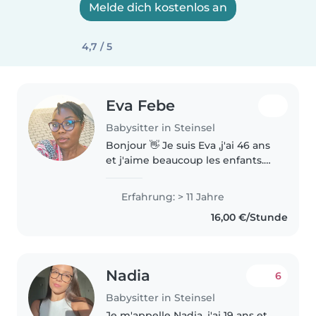
Melde dich kostenlos an
4,7 / 5
Eva Febe
Babysitter in Steinsel
Bonjour 👋 Je suis Eva ,j'ai 46 ans
et j'aime beaucoup les enfants.
Je voudrais bien garder vos
enfants et m'occuper d'eux en
Erfahrung: > 11 Jahre
votre absence et en votre pré Si
16,00 €/Stunde
vous êtes intéressés..
Nadia
6
Babysitter in Steinsel
Je m'appelle Nadia, j'ai 19 ans et