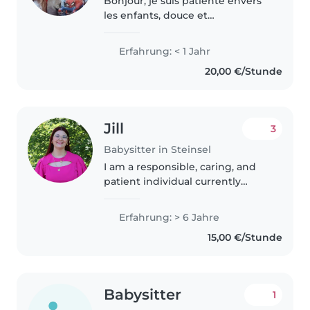
Bonjour, je suis patiente envers
les enfants, douce et
chaleureuse. Je suis très
responsable et veille à la sécurité
Erfahrung: < 1 Jahr
des enfants à tout temps. J’ai de
20,00 €/Stunde
l’expérience avec les bébés..
Jill
3
Babysitter in Steinsel
I am a responsible, caring, and
patient individual currently
studying Educational Science at
the University of Trier. I have a
Erfahrung: > 6 Jahre
genuine interest in child
15,00 €/Stunde
development and enjoy
spending..
Babysitter
1