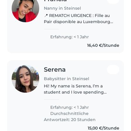
Nanny in Steinsel
📍 REMATCH URGENCE : Fille au
Pair disponible au Luxembourg
(Déjà sur place) Bonjour à toutes
les familles ! 🌸 Je m'appelle
Erfahrung: < 1 Jahr
Natenaina, j'ai 20 ans et je viens
16,40 €/Stunde
de Madagascar. Étant..
Serena
Babysitter in Steinsel
Hi! My name is Serena, I’m a
student and I love spending
time with children. I’m
responsible, patient, and
Erfahrung: < 1 Jahr
cheerful. I enjoy playing, reading
Durchschnittliche
stories, and helping with
Antwortzeit: 20 Stunden
homework if..
15,00 €/Stunde