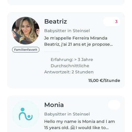
Beatriz
3
Babysitter in Steinsel
Je m'appelle Ferreira Miranda
Beatriz, j'ai 21 ans et je propose
mes services de babysitting avec
Familienfavorit
sérieux, bienveillance et
Erfahrung: > 3 Jahre
responsabilité. Titulaire d'un
Durchschnittliche
diplôme d'aide-éducateur,..
Antwortzeit: 2 Stunden
15,00 €/Stunde
Monia
Babysitter in Steinsel
Hello my name is Monia and I am
15 years old. 🤗 I would like to