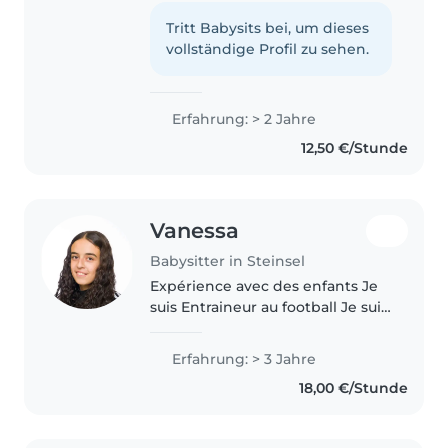
gain more experience in
babysitting and I already have
Tritt Babysits bei, um dieses
some experience. I have a
vollständige Profil zu sehen.
younger brother under one year
old..
Erfahrung: > 2 Jahre
12,50 €/Stunde
Vanessa
Babysitter in Steinsel
Expérience avec des enfants Je
suis Entraineur au football Je suis
responsable et attentif
Erfahrung: > 3 Jahre
18,00 €/Stunde