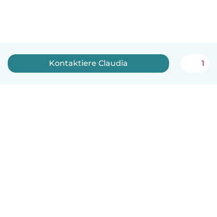
Kontaktiere Claudia
1
Deutsch
So funktionierts
Hilfe
Bedingungen & Datenschutz
Preise
Impressum