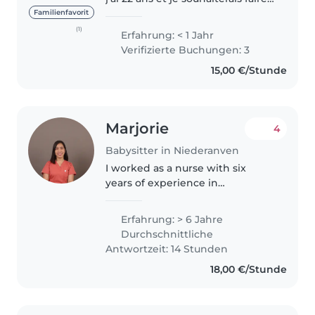
du babysitting à côté de mes
Familienfavorit
études. Je sais facilement
(1)
Erfahrung: < 1 Jahr
m'adapter aux enfants, pour
Verifizierte Buchungen: 3
qu'ils puissent se sentir le..
15,00 €/Stunde
Marjorie
4
Babysitter in Niederanven
I worked as a nurse with six
years of experience in
obstetric(pregnant) and
pediatric care in the Philippines.
Erfahrung: > 6 Jahre
I am skilled in providing
Durchschnittliche
compassionate care for infants
Antwortzeit: 14 Stunden
and mother ensuring..
18,00 €/Stunde