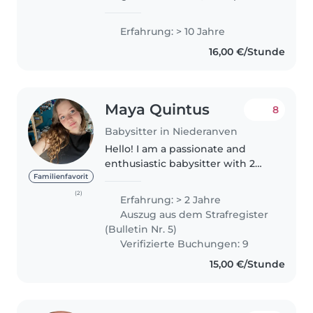
enfance aux ados. Créative et
drôle, je propose aussi la lecture,
Erfahrung: > 10 Jahre
la musique et les langues.
16,00 €/Stunde
Parfaite pour l'aide..
Maya Quintus
8
Babysitter in Niederanven
Hello! I am a passionate and
enthusiastic babysitter with 2
years of experience with
Familienfavorit
toddlers, preschoolers and
(2)
Erfahrung: > 2 Jahre
babies. I am fluent in English,
Auszug aus dem Strafregister
French, German and
(Bulletin Nr. 5)
Luxembourgish, which..
Verifizierte Buchungen: 9
15,00 €/Stunde