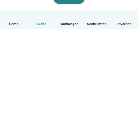
Home
Suche
Buchungen
Nachrichten
Favoriten
Deutsch
So funktionierts
Hilfe
Bedingungen & Datenschutz
Preise
Impressum
Babysits für Berufstätige
Community Leitfaden
© Babysits B.V.