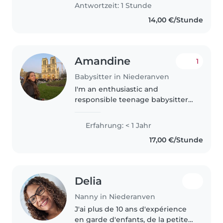
kids at schools and given them..
Antwortzeit: 1 Stunde
14,00 €/Stunde
Amandine
1
Babysitter in Niederanven
I'm an enthusiastic and
responsible teenage babysitter
with a lot of energy to engage
with children. I have experience
Erfahrung: < 1 Jahr
caring for preschoolers, toddlers,
17,00 €/Stunde
and grade schoolers, and I'm..
Delia
Nanny in Niederanven
J'ai plus de 10 ans d'expérience
en garde d'enfants, de la petite