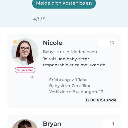
Melde dich kostenlos an
4,7 / 5
Nicole
16
Babysitter in Niederanven
Je suis une baby-sitter
responsable et calme, avec de
bonnes compétences
Supersitter
linguistiques en allemand,
(3)
Erfahrung: > 1 Jahr
français, luxembourgeois et
Babysitter Zertifikat
portugais. Avec une certaine
Verifizierte Buchungen: 17
expérience déjà acquise,..
12,00 €/Stunde
Bryan
1