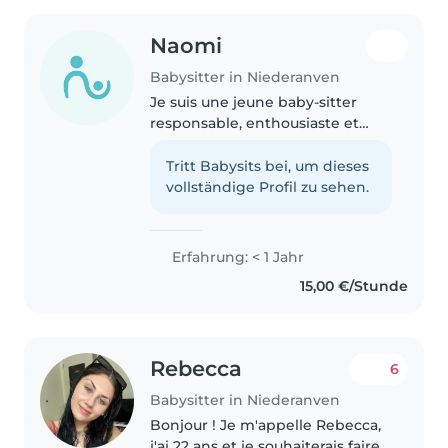
Naomi
Babysitter in Niederanven
Je suis une jeune baby-sitter
responsable, enthousiaste et
patiente, actuellement en S5 au
Lycée International de Lenster.
Tritt Babysits bei, um dieses
Je parle anglais, français et wolof.
vollständige Profil zu sehen.
J'ai de l'expérience..
Erfahrung: < 1 Jahr
15,00 €/Stunde
Rebecca
6
Babysitter in Niederanven
Bonjour ! Je m'appelle Rebecca,
j'ai 22 ans et je souhaiterais faire