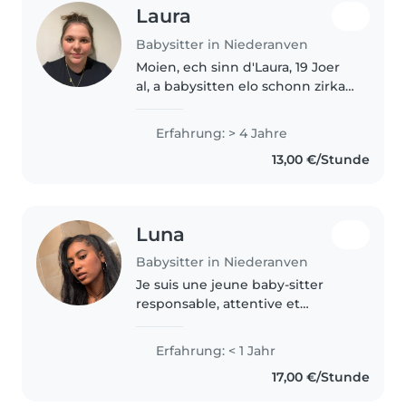
Laura
Babysitter in Niederanven
Moien, ech sinn d'Laura, 19 Joer
al, a babysitten elo schonn zirka
4 Joer. Ech hunn e Babysitter-
Zertifikat a sammelen gär
Erfahrung: > 4 Jahre
Erfarungen am Ëmgang mat
13,00 €/Stunde
Kanner. Aktuell sinn ech am
éischte..
Luna
Babysitter in Niederanven
Je suis une jeune baby-sitter
responsable, attentive et
patiente. Bien que je n'aie pas
d'expérience professionnelle
Erfahrung: < 1 Jahr
dans la garde d'enfants mais , j'ai
17,00 €/Stunde
des frères et sœurs qui sont..