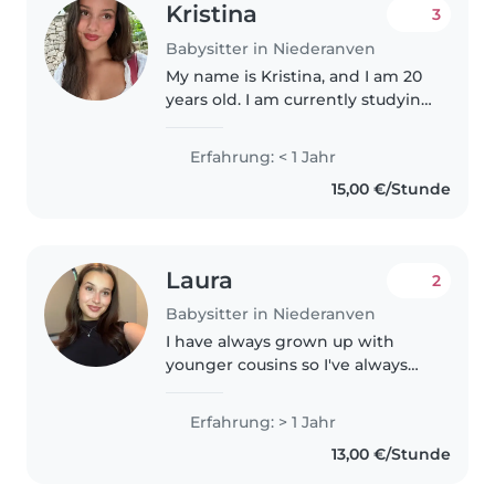
Kristina
3
Babysitter in Niederanven
My name is Kristina, and I am 20
years old. I am currently studying
at a university in the
Netherlands. During the
Erfahrung: < 1 Jahr
summer, however, I am back
15,00 €/Stunde
home and available for childcare
opportunities...
Laura
2
Babysitter in Niederanven
I have always grown up with
younger cousins so I've always
been around kids. I also have a 8
year old niece whom I take care
Erfahrung: > 1 Jahr
of regularly. I love kids with my
13,00 €/Stunde
whole heart and love..