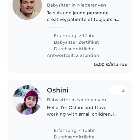
Babysitter in Niederanven
Je suis une jeune personne
créative, patiente et toujours à
l’écoute avec des compétences
linguistiques en français,
Erfahrung: > 1 Jahr
allemand, luxembourgeois et
Babysitter Zertifikat
portugais. Je fais actuellement
Durchschnittliche
des..
Antwortzeit: 2 Stunden
15,00 €/Stunde
Oshini
3
Babysitter in Niederanven
Hello, I'm Oshini and I love
working with small children. I
(1)
have 3 years of experience in
Teaching for primary students
Erfahrung: < 1 Jahr
and I took good care of small
Durchschnittliche