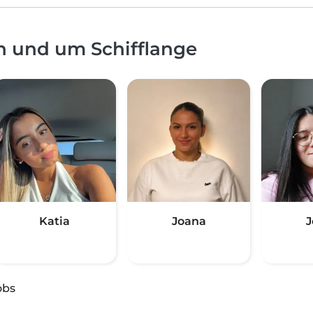
n und um Schifflange
Katia
Joana
J
obs