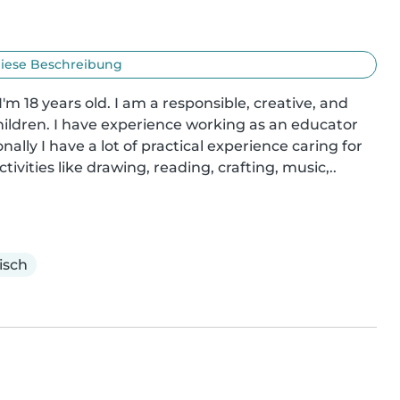
iese Beschreibung
I'm 18 years old. I am a responsible, creative, and 
ildren. I have experience working as an educator 
ally I have a lot of practical experience caring for 
vities like drawing, reading, crafting, music,..
isch