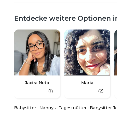
Entdecke weitere Optionen i
Jacira Neto
Maria
(1)
(2)
Babysitter
·
Nannys
·
Tagesmütter
·
Babysitter J