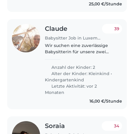
25,00 €/Stunde
Claude
39
Babysitter Job in Luxemburg
Wir suchen eine zuverlässige
Babysitterin für unsere zwei
Kinder (3 und 5 Jahre alt). Der
Bedarf besteht vor allem über
Anzahl der Kinder: 2
den Sommer, danach aber auch
Alter der Kinder:
Kleinkind
•
gerne regelmäßig an
Kindergartenkind
Wochenenden..
Letzte Aktivität: vor 2
Monaten
16,00 €/Stunde
Soraia
34