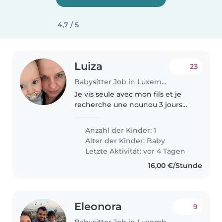
4,7 / 5
Luiza
23
Babysitter Job in Luxemburg
Je vis seule avec mon fils et je
recherche une nounou 3 jours
par semaine, 8 heures par jour.
Je pourrais occasionnellement
Anzahl der Kinder: 1
demander d'autres jours.
Alter der Kinder:
Baby
Letzte Aktivität: vor 4 Tagen
16,00 €/Stunde
Eleonora
9
Babysitter Job in Luxemburg