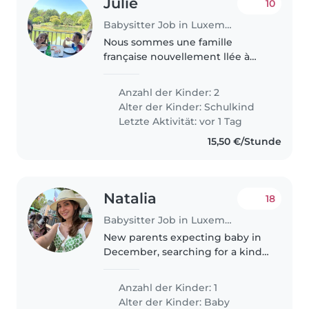
Julie
10
Babysitter Job in Luxemburg
Nous sommes une famille
française nouvellement llée à
Luxembourg. Nous cherchons
une baby-sitter ou nounou à
Anzahl der Kinder: 2
l'aise avec la cuisine, les tâches
Alter der Kinder:
Schulkind
ménagères et l'aide aux devoirs
Letzte Aktivität: vor 1 Tag
pour..
15,50 €/Stunde
Natalia
18
Babysitter Job in Luxemburg
New parents expecting baby in
December, searching for a kind
and patient babysitter or nanny
to care for our newborn. Must be
Anzahl der Kinder: 1
comfortable with pets and
Alter der Kinder:
Baby