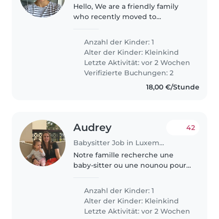
Hello, We are a friendly family
who recently moved to
Luxembourg and we are looking
for a kind, reliable and caring
Anzahl der Kinder: 1
babysitter for our son, who is
Alter der Kinder:
Kleinkind
almost 3 years old.
Letzte Aktivität: vor 2 Wochen
Verifizierte Buchungen: 2
18,00 €/Stunde
Audrey
42
Babysitter Job in Luxemburg
Notre famille recherche une
baby-sitter ou une nounou pour
s'occuper de notre fille de 20
mois, énergique et
Anzahl der Kinder: 1
indépendante. Elle adore
Alter der Kinder:
Kleinkind
explorer et apprendre de
Letzte Aktivität: vor 2 Wochen
nouvelles choses. Nous..