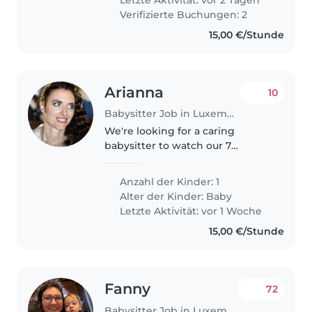
looking..
Verifizierte Buchungen: 2
15,00 €/Stunde
Arianna
10
Babysitter Job in Luxemburg
We're looking for a caring
babysitter to watch our 7
months old baby in our home.
Our little one is curious,
Anzahl der Kinder: 1
energetic, and always ready to
Alter der Kinder:
Baby
laugh. We need someone who
Letzte Aktivität: vor 1 Woche
speaks English..
15,00 €/Stunde
Fanny
72
Babysitter Job in Luxemburg