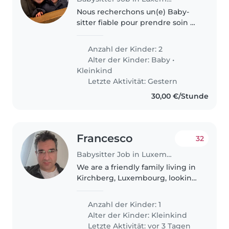
Nous recherchons un(e) Baby-
sitter fiable pour prendre soin de
nos deux jeunes enfants, un
bébé et un tout-petit. Nos
Anzahl der Kinder: 2
enfants sont énergiques, joueurs
Alter der Kinder:
Baby
•
et affectueux. Nous aimerions..
Kleinkind
Letzte Aktivität: Gestern
30,00 €/Stunde
Francesco
32
Babysitter Job in Luxemburg
We are a friendly family living in
Kirchberg, Luxembourg, looking
for a caring and reliable
babysitter for our 1-year-old son
Anzahl der Kinder: 1
One of us will always be at home
Alter der Kinder:
Kleinkind
working remotely, so..
Letzte Aktivität: vor 3 Tagen