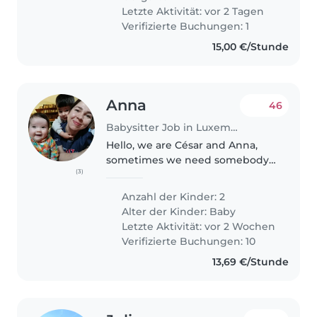
Letzte Aktivität: vor 2 Tagen
Verifizierte Buchungen: 1
15,00 €/Stunde
Anna
46
Babysitter Job in Luxemburg
Hello, we are César and Anna,
sometimes we need somebody
(3)
to take care of our kids Yolanda
(1year) and Viktor 2.5 years They
Anzahl der Kinder: 2
are very funny and calm. Viktor
Alter der Kinder:
Baby
he likes cars and Yolanda..
Letzte Aktivität: vor 2 Wochen
Verifizierte Buchungen: 10
13,69 €/Stunde