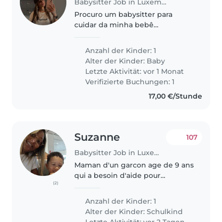
Babysitter Job in Luxemburg
Procuro um babysitter para
cuidar da minha bebê
energética e afetuosa. Prefiro
alguém que se sinta à vontade
Anzahl der Kinder: 1
com animais de estimação. Ela é
Alter der Kinder:
Baby
uma bebe de 1 mês e meio ainda
Letzte Aktivität: vor 1 Monat
tem o sono..
Verifizierte Buchungen: 1
17,00 €/Stunde
Suzanne
107
Babysitter Job in Luxemburg
Maman d'un garcon age de 9 ans
qui a besoin d'aide pour
(2)
combiner le travail et les
activites extra scolaires. Besoin
Anzahl der Kinder: 1
les mardi et jeudi a partir de 16h.
Alter der Kinder:
Schulkind
Mum of a 9 years old boy
Letzte Aktivität: vor 2 Tagen