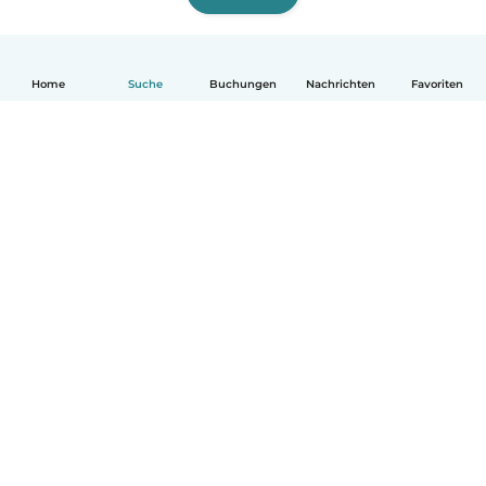
Home
Suche
Buchungen
Nachrichten
Favoriten
Deutsch
So funktionierts
Hilfe
Bedingungen & Datenschutz
Preise
Impressum
Babysits für Berufstätige
Community Leitfaden
© Babysits B.V.