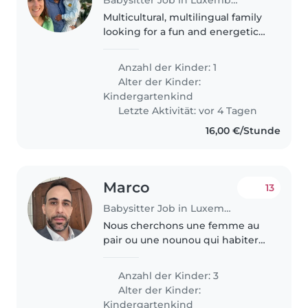
Multicultural, multilingual family
looking for a fun and energetic
babysitter on **August 6 and 7**
for our cheerful 31⁄2-year-old. We
Anzahl der Kinder: 1
speak English and Italian, and
Alter der Kinder:
we'd love someone..
Kindergartenkind
Letzte Aktivität: vor 4 Tagen
16,00 €/Stunde
Marco
13
Babysitter Job in Luxemburg
Nous cherchons une femme au
pair ou une nounou qui habiterai
chez nous ,pour s'occuper de nos
trois enfants en âge préscolaire,
Anzahl der Kinder: 3
juste pour les amener a l'ecole le
Alter der Kinder:
matin qui est à 300..
Kindergartenkind