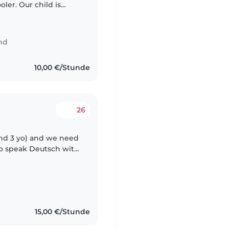
ler. Our child is
o we're looking for
nd
10,00 €/Stunde
26
 and 3 yo) and we need
o speak Deutsch with
aim is to play with
15,00 €/Stunde