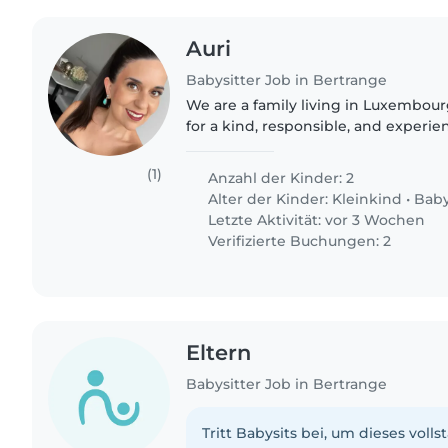
Auri
Babysitter Job in Bertrange
We are a family living in Luxembou
for a kind, responsible, and experi
support us for a few hours a day. I work from home
several hours a day (not..
(1)
Anzahl der Kinder: 2
Alter der Kinder:
Kleinkind
•
Bab
Letzte Aktivität: vor 3 Wochen
Verifizierte Buchungen: 2
Eltern
Babysitter Job in Bertrange
Tritt Babysits bei, um dieses volls