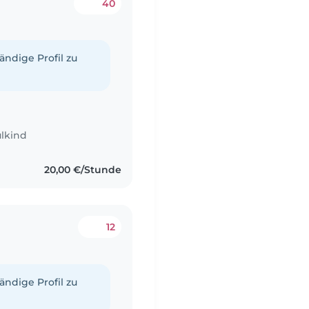
40
tändige Profil zu
lkind
20,00 €/Stunde
12
tändige Profil zu