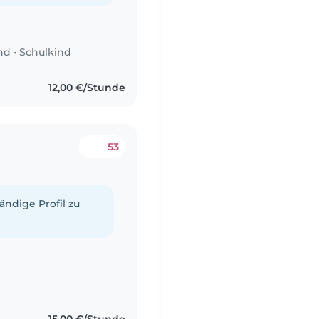
nd
•
Schulkind
12,00 €/Stunde
53
tändige Profil zu
15,00 €/Stunde