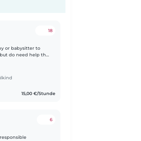
18
y or babysitter to
s but do need help the
 work trip. We will in
lkind
15,00 €/Stunde
6
 responsible