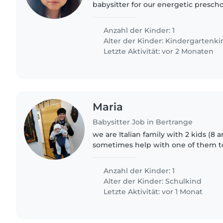
babysitter for our energetic preschoo
funny, friendly, and full of energy, s
someone who can keep..
Anzahl der Kinder: 1
Alter der Kinder:
Kindergartenki
Letzte Aktivität: vor 2 Monaten
Maria
Babysitter Job in Bertrange
we are Italian family with 2 kids (8
sometimes help with one of them t
him as noone of us can do it.So the 
one of the..
Anzahl der Kinder: 1
Alter der Kinder:
Schulkind
Letzte Aktivität: vor 1 Monat