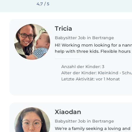
4,7 / 5
Tricia
Babysitter Job in Bertrange
Hi! Working mom looking for a nann
help with three kids. Flexible hour
week of Oct 20th when I will be on a
Bertrange,..
Anzahl der Kinder: 3
Alter der Kinder:
Kleinkind
•
Schu
Letzte Aktivität: vor 1 Monat
Xiaodan
Babysitter Job in Bertrange
We're a family seeking a loving and