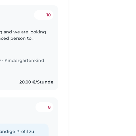
10
rg and we are looking
enced person to
y
•
Kindergartenkind
20,00 €/Stunde
8
tändige Profil zu