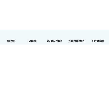
Home
Suche
Buchungen
Nachrichten
Favoriten
Deutsch
So funktionierts
Hilfe
Bedingungen & Datenschutz
Preise
Impressum