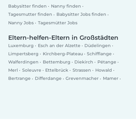
Babysitter finden
Nanny finden
Tagesmutter finden
Babysitter Jobs finden
Nanny Jobs
Tagesmütter Jobs
Eltern-helfen-Eltern in Großstädten
Luxemburg
Esch an der Alzette
Düdelingen
Limpertsberg
Kirchberg-Plateau
Schifflange
Walferdingen
Bettemburg
Diekirch
Pétange
Merl
Soleuvre
Ettelbrück
Strassen
Howald
Bertrange
Differdange
Grevenmacher
Mamer
Wiltz
Echternach
Bascharage
Kayl
Tetingen
Remich
Wasserbillig
Mersch
Bridel
Mondercange
Bad Mondorf
Fentingen