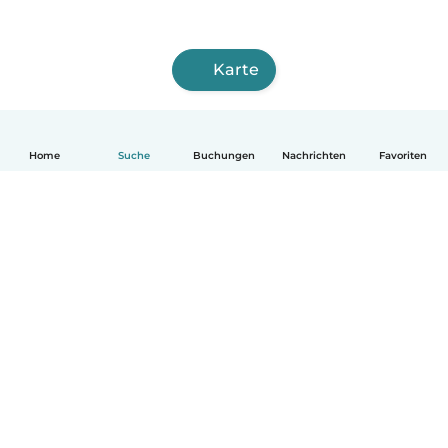
Karte
Home
Suche
Buchungen
Nachrichten
Favoriten
Deutsch
So funktionierts
Hilfe
Bedingungen & Datenschutz
Preise
Impressum
Babysits für Berufstätige
Community Leitfaden