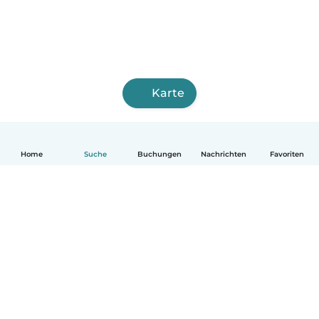
Karte
Home
Suche
Buchungen
Nachrichten
Favoriten
Deutsch
So funktionierts
Hilfe
Bedingungen & Datenschutz
Preise
Impressum