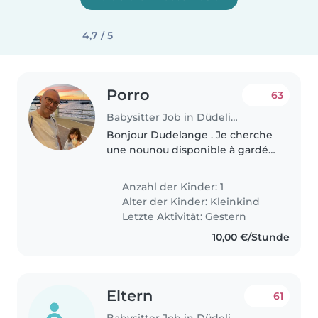
4,7 / 5
Porro
63
Babysitter Job in Düdelingen
Bonjour Dudelange . Je cherche
une nounou disponible à gardé
ma. fille de 4 ans de 17 heures a
23heures possibilité de
Anzahl der Kinder: 1
hébergement merci de me
Alter der Kinder:
Kleinkind
contacter..
Letzte Aktivität: Gestern
10,00 €/Stunde
Eltern
61
Babysitter Job in Düdelingen