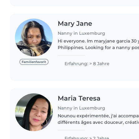
Mary Jane
Nanny in Luxemburg
Hi everyone. Im maryjane garcia 30 
Philippines. Looking for a nanny pos
understanding , patient ang a lovin
Familienfavorit
Erfahrung: > 8 Jahre
Maria Teresa
Nanny in Luxemburg
Nounou expérimentée, j'ai accompa
différents âges avec douceur, créati
des responsabilités. Grâce à mon d
je peux également..
Erfahrung: > 2 Jahre