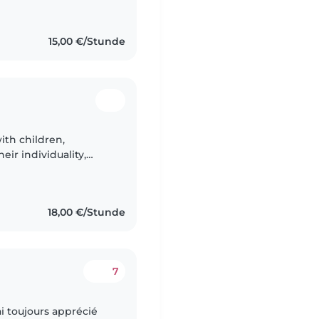
15,00 €/Stunde
with children,
eir individuality,
ent, being the right
18,00 €/Stunde
7
‘ai toujours apprécié