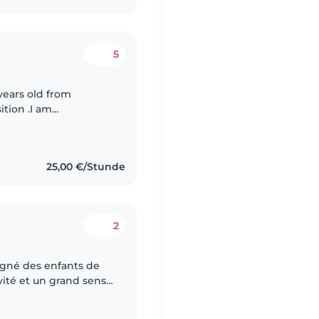
5
years old from
ition .I am
g person.
25,00 €/Stunde
2
gné des enfants de
vité et un grand sens
iplôme d'enseignante,