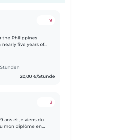
9
 nearly five years of
ark and Norway. I
2 Stunden
20,00 €/Stunde
3
on, et en ce moment