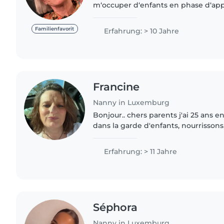
m‘occuper d‘enfants en phase d‘appr
une personne attentive et disponible
être et à..
Familienfavorit
Erfahrung: > 10 Jahre
Francine
Nanny in Luxemburg
Bonjour.. chers parents j'ai 25 ans 
dans la garde d'enfants, nourrissons,
après 10 ans comme assistante mater
plus plus..
Erfahrung: > 11 Jahre
Séphora
Nanny in Luxemburg