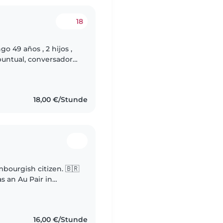
18
o 49 años , 2 hijos ,
puntual, conversadora
para trabajar de
18,00 €/Stunde
embourgish citizen. 🇧🇷
s an Au Pair in
ler and a baby from
16,00 €/Stunde