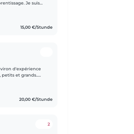
entissage. Je suis
 , veillant au bien-
15,00 €/Stunde
environ d'expérience
 petits et grands..
nelle, je suis depuis
20,00 €/Stunde
2