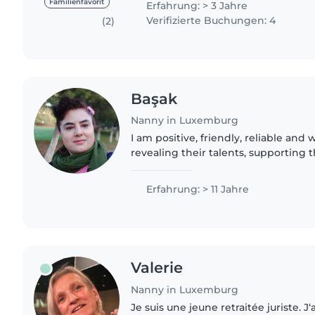
Familienfavorit
Erfahrung: > 3 Jahre
Verifizierte Buchungen: 4
(2)
Başak
Nanny in Luxemburg
I am positive, friendly, reliable and 
revealing their talents, supporting th
motor skills and language developm
role model and..
Erfahrung: > 11 Jahre
Valerie
Nanny in Luxemburg
Je suis une jeune retraitée juriste. J