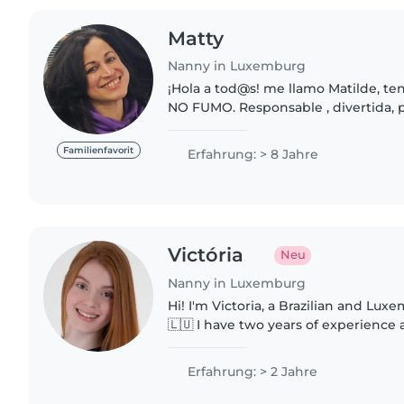
Matty
Nanny in Luxemburg
¡Hola a tod@s! me llamo Matilde, teng
NO FUMO. Responsable , divertida, 
y muy entusiasta . Estoy disponible 
babysitting...
Familienfavorit
Erfahrung: > 8 Jahre
Victória
Neu
Nanny in Luxemburg
Hi! I'm Victoria, a Brazilian and Lux
🇱🇺 I have two years of experience a
California, where I cared for a todd
birth. I love spending..
Erfahrung: > 2 Jahre