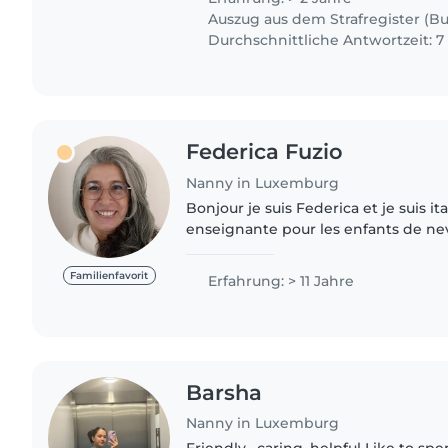
Auszug aus dem Strafregister (Bul
Durchschnittliche Antwortzeit: 
Federica Fuzio
Nanny in Luxemburg
Bonjour je suis Federica et je suis it
enseignante pour les enfants de nev
en Italie. j'ai pris au Luxembourg le
éducatrice...
Familienfavorit
Erfahrung: > 11 Jahre
Barsha
Nanny in Luxemburg