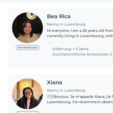
Bea Rica
Nanny in Luxemburg
Hi everyone, I am a 26 years old from the Philippines
currently living in Luxembourg, with
childcare experience in both Denm
have cared for children..
Familienfavorit
Erfahrung: > 5 Jahre
Durchschnittliche Antwortzeit: 
Xiana
Nanny in Luxemburg
🇫🇷Bonjour, Je m’appelle Xiana, j’ai 19 ans et je viens du
Luxembourg. J’ai récemment obtenu mon diplôme en
marketing, médias et communicati
j’entame une année..