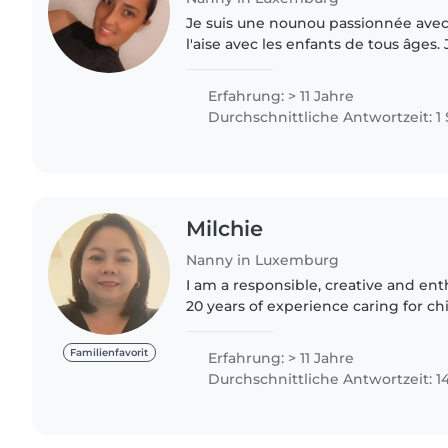
Je suis une nounou passionnée avec 
l'aise avec les enfants de tous âges. 
espagnol et j'ai une certification en 
de..
Erfahrung: > 11 Jahre
Durchschnittliche Antwortzeit: 1
Milchie
Nanny in Luxemburg
I am a responsible, creative and en
20 years of experience caring for chi
babies to teenagers. I am passiona
through..
Familienfavorit
Erfahrung: > 11 Jahre
Durchschnittliche Antwortzeit: 