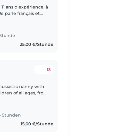
11 ans d'expérience, à
Je parle français et
premiers secours. J'ai
 Stunde
25,00 €/Stunde
13
thusiastic nanny with
ldren of all ages, from
te about engaging kids
14 Stunden
15,00 €/Stunde