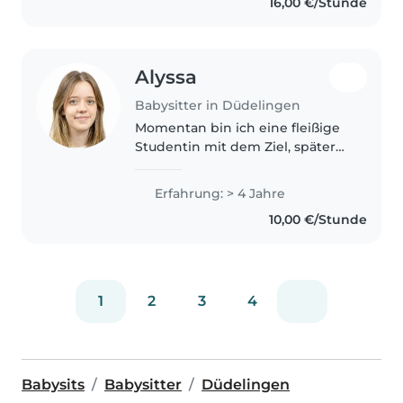
16,00 €/Stunde
games. I'm comfortable with..
Alyssa
Babysitter in Düdelingen
Momentan bin ich eine fleißige
Studentin mit dem Ziel, später
Kindergärtnerin zu werden. Ich
bin eine sehr
Erfahrung: > 4 Jahre
verantwortungsvolle, kreative
10,00 €/Stunde
und hilfsbereite Person. Da ich
selbst den..
1
2
3
4
Babysits
Babysitter
Düdelingen