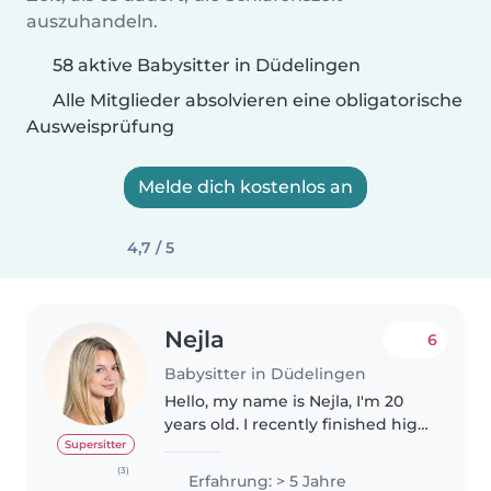
auszuhandeln.
58 aktive Babysitter in Düdelingen
Alle Mitglieder absolvieren eine obligatorische
Ausweisprüfung
Melde dich kostenlos an
4,7 / 5
Nejla
6
Babysitter in Düdelingen
Hello, my name is Nejla, I'm 20
years old. I recently finished high
school and I am currently in a
Supersitter
gap year, which gives me a lot of
(3)
Erfahrung: > 5 Jahre