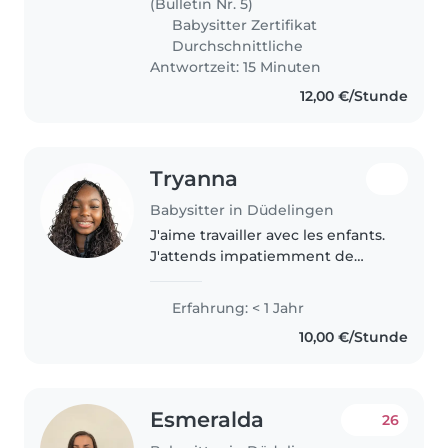
(Bulletin Nr. 5)
Babysitter Zertifikat
Durchschnittliche
Antwortzeit: 15 Minuten
12,00 €/Stunde
Tryanna
Babysitter in Düdelingen
J'aime travailler avec les enfants.
J'attends impatiemment de
m'occuper de vos enfants ! Vous
pouvez me contacter si vous
Erfahrung: < 1 Jahr
avez des questions concernant
10,00 €/Stunde
mon expérience de travail avec..
Esmeralda
26