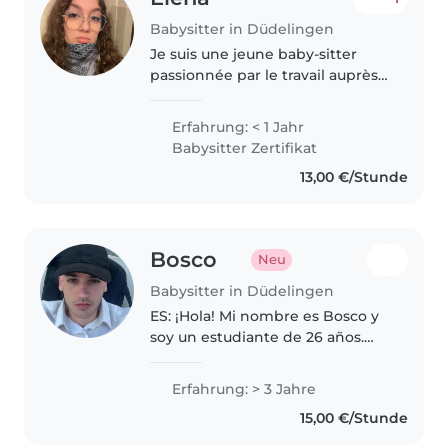
Babysitter in Düdelingen
Je suis une jeune baby-sitter
passionnée par le travail auprès
des enfants. Je travaille
actuellement en bëschcrèche
Erfahrung: < 1 Jahr
depuis 3 mois, ce qui m'a permis
Babysitter Zertifikat
de développer concrètement
13,00 €/Stunde
mes..
Bosco
Neu
Babysitter in Düdelingen
ES: ¡Hola! Mi nombre es Bosco y
soy un estudiante de 26 años.
Estoy temporalmente en
Luxemburgo, Dudelange,
Erfahrung: > 3 Jahre
durante este mes de Agosto.
15,00 €/Stunde
Tengo experiencia previa en el
cuidado de niños,..