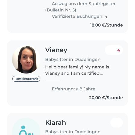
availability. I have babysitting
Auszug aus dem Strafregister
experience, a..
(Bulletin Nr. 5)
Verifizierte Buchungen: 4
18,00 €/Stunde
Vianey
4
Babysitter in Düdelingen
Hello dear family! My name is
Vianey and I am certified
babysitter. I am a former fille
Familienfavorit
Aupair in Luxembourg for 3 little
Erfahrung: > 8 Jahre
boys during a year. I give private
20,00 €/Stunde
painting classes for children..
Kiarah
Babysitter in Düdelingen