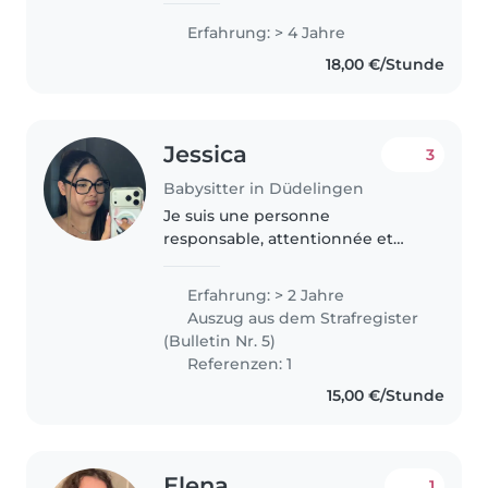
diplômé. J'ai 4 ans d'expérience
Erfahrung: > 4 Jahre
avec les enfants de 3 mois à 12
18,00 €/Stunde
ans, j'ai travaillé..
Jessica
3
Babysitter in Düdelingen
Je suis une personne
responsable, attentionnée et
dévouée, actuellement
étudiante dans une école pour
Erfahrung: > 2 Jahre
éducateurs. J’ai toujours aimé
Auszug aus dem Strafregister
travailler avec les enfants, et mes
(Bulletin Nr. 5)
études ont..
Referenzen: 1
15,00 €/Stunde
Elena
1