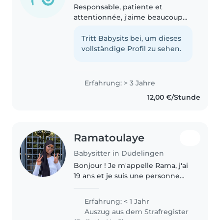
Responsable, patiente et
attentionnée, j'aime beaucoup
m'occuper des enfants et passer
du temps avec eux. J'ai de
Tritt Babysits bei, um dieses
l'expérience grâce à ma petite
vollständige Profil zu sehen.
sœur de 10 ans, dont je me suis
toujours..
Erfahrung: > 3 Jahre
12,00 €/Stunde
Ramatoulaye
Babysitter in Düdelingen
Bonjour ! Je m'appelle Rama, j'ai
19 ans et je suis une personne
responsable, calme et pleine
d'humour, qui aime bien passer
Erfahrung: < 1 Jahr
du temps avec les enfants. J'ai
Auszug aus dem Strafregister
un certificat babysitting..