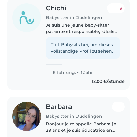
Chichi
3
Babysitter in Düdelingen
Je suis une jeune baby-sitter
patiente et responsable, idéale
pour s'occuper de vos enfants en
bas âge et en âge d'aller à
Tritt Babysits bei, um dieses
l'école. J'ai suivi une formation
vollständige Profil zu sehen.
certifiante de baby-sitter..
Erfahrung: < 1 Jahr
12,00 €/Stunde
Barbara
Babysitter in Düdelingen
Bonjour je m'appelle Barbara j'ai
28 ans et je suis éducatrice en
formation en novembre je serais