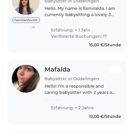
Babysitter in Düdelingen
Hello. My name is Esmiralda. I am
currently babysitting a lovely 3
years old baby boy, a girl 7 years
Familienfavorit
old and two lovely twins 2 years
(3)
Erfahrung: < 1 Jahr
old. I like organizing games with
Verifizierte Buchungen: 17
kids, going..
15,00 €/Stunde
Mafalda
Babysitter in Düdelingen
Hello! I'm a responsible and
caring babysitter with 2 years of
experience looking after babies
and toddlers. I'm fluent in
Erfahrung: > 2 Jahre
English, French, and Portuguese,
12,00 €/Stunde
and I love engaging children..